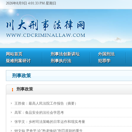
2026年8月9日 4:01:33 PM 星期日
网站首页
刑事法创新讲坛
外国刑法
疑难刑案研讨
刑事执行法
犯罪学
刑事政策
刑事政策
王胜俊：最高人民法院工作报告（摘要）
高军：食品安全的法社会学思考
张学文：乡村司法策略的日常运作和现实考量
钟文灿 尹奇平:论"矜老恤幼"刑罚原则的重生