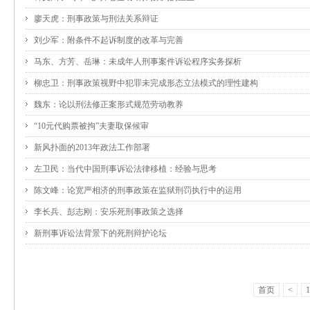
廖天虎：刑事政策与刑法关系辩证
刘少军：附条件不起诉制度的改革与完善
马东、方芳、岳琳：未成年人刑事案件诉讼程序实务探析
柳忠卫：刑事政策视野中犯罪未完成形态立法模式的理性建构
魏东：论以刑法修正案形式规范劳动教养
“10元代购票被拘”夫妻取保候审
新风扑面的2013年政法工作部署
左卫民：当代中国刑事诉讼法律移植：经验与思考
陈文峰：论宽严相济的刑事政策在监狱刑罚执行中的运用
李长兵、彭志刚：安乐死刑事政策之选择
新刑事诉讼法背景下的死刑辩护论坛
首页
<
1