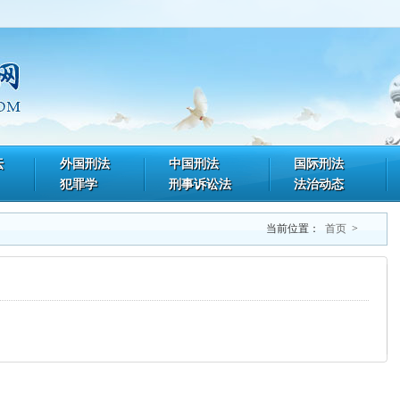
坛
外国刑法
中国刑法
国际刑法
犯罪学
刑事诉讼法
法治动态
当前位置：
首页
>