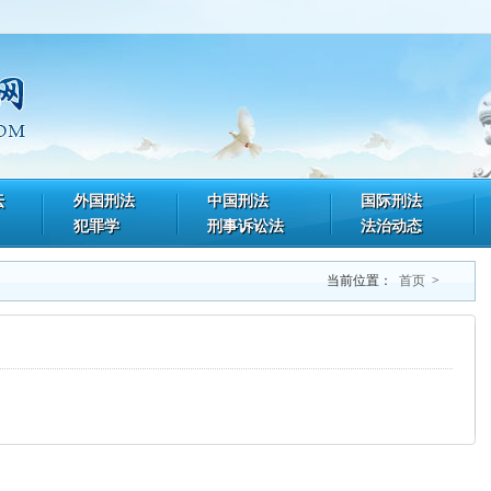
坛
外国刑法
中国刑法
国际刑法
犯罪学
刑事诉讼法
法治动态
当前位置：
首页
>