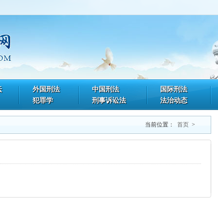
坛
外国刑法
中国刑法
国际刑法
犯罪学
刑事诉讼法
法治动态
当前位置：
首页
>