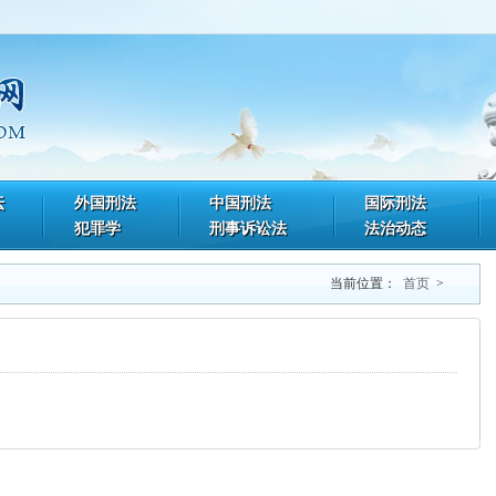
坛
外国刑法
中国刑法
国际刑法
犯罪学
刑事诉讼法
法治动态
当前位置：
首页
>