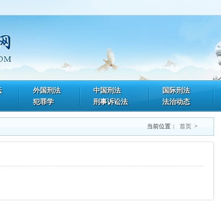
坛
外国刑法
中国刑法
国际刑法
犯罪学
刑事诉讼法
法治动态
当前位置：
首页
>