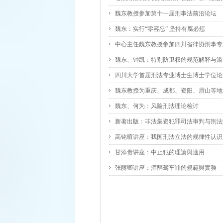
魏东教授参加第十一届刑事法前沿论坛
魏东：实行“零容忍” 坚持有腐必惩
中心主任魏东教授参加四川省律协刑事专业
魏东、钟凯：特别防卫权的规范解释与滥
四川大学首届刑法专业博士生博士学位论
魏东教授为重庆、成都、资阳、眉山等地
魏东、何为：风险刑法理论检讨
新著出版：非法集资犯罪司法审判与刑法
高铭暄讲座：我国刑法立法的规律性认识
甘添贵讲座：中止犯的理論與適用
张丽卿讲座：酒醉驾车罪的規範與實務