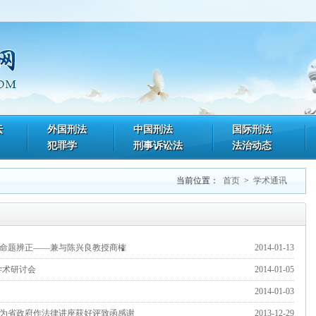
坛
外国刑法
中国刑法
国际刑法
犯罪学
刑事诉讼法
法治动态
当前位置：
首页
>
学术通讯
命题辨正——兼与陈兴良教授商榷
2014-01-13
学术研讨会
2014-01-05
2014-01-03
为省政府作法律讲座获好评致函感谢
2013-12-29