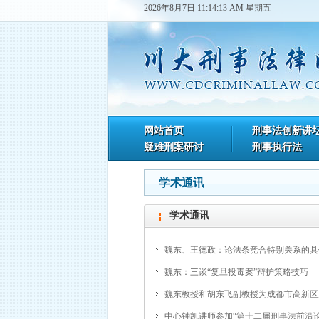
2026年8月7日 11:14:13 AM 星期五
网站首页
刑事法创新讲
疑难刑案研讨
刑事执行法
学术通讯
学术通讯
魏东、王德政：论法条竞合特别关系的具
魏东：三谈“复旦投毒案”辩护策略技巧
魏东教授和胡东飞副教授为成都市高新区
中心钟凯讲师参加“第十二届刑事法前沿论